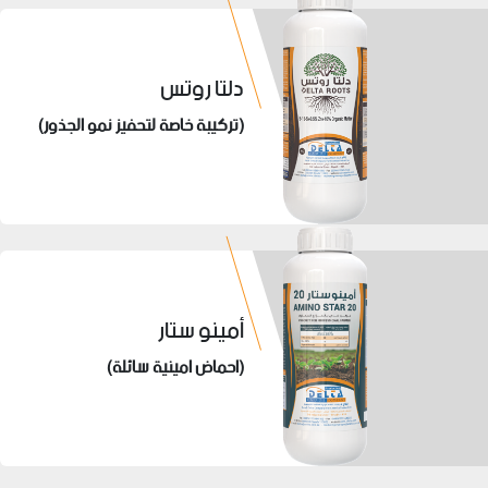
دلتا روتس
(تركيبة خاصة لتحفيز نمو الجذور)
أمينو ستار
(احماض امينية سائلة)