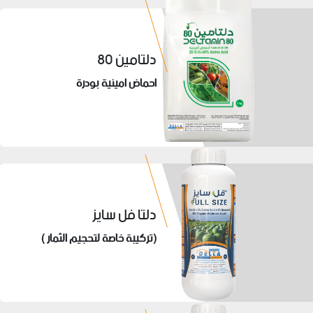
دلتامين 80
احماض امينية بودرة
دلتا فل سايز
(تركيبة خاصة لتحجيم الثمار )