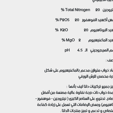
ين Total Nitrogen 20 %
 أكسيد الفوسفور P2O5 20 %
د البوتاسيوم K2O 20 %
د الماغنيسيوم MgO 2 %
م الهيدروجيني الـ pH 4.5
صف :
د ذواب متوازن
مدعم بالماغنيسيوم على شكل
رة
مخصص للرش الورقي
ز جميع تركيبات دلتا ليف بأنها :
دة ذواب ذات درجة نقاوة عالية مصنعة من أفضل
ادر، تحتوي على العناصر الكبرى ( نيتروجين - فوسفور -
اسيوم) وبعض الإضافات التي تعمل على زيادة كفاءة
تصاص و تدعم و تميز منتجات الدلتا .