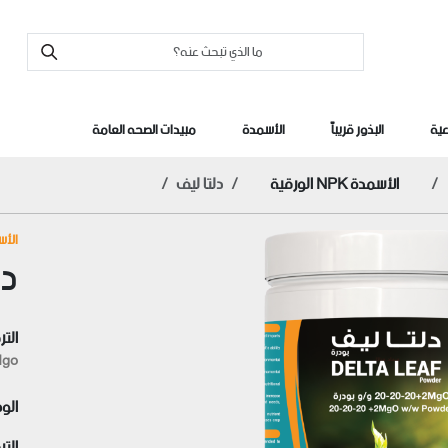
عية
البذور قريباً
الأسمدة
مبيدات الصحه العامة
الأسمدة NPK الورقية
دلتا ليف
الأسمدة 
دل
التر
Mgo
الو
التر