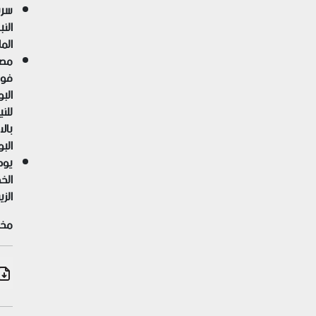
سري
الن
الما
مصا
فوس
البو
للني
بال
الب
يوص
الخ
الز
مخص