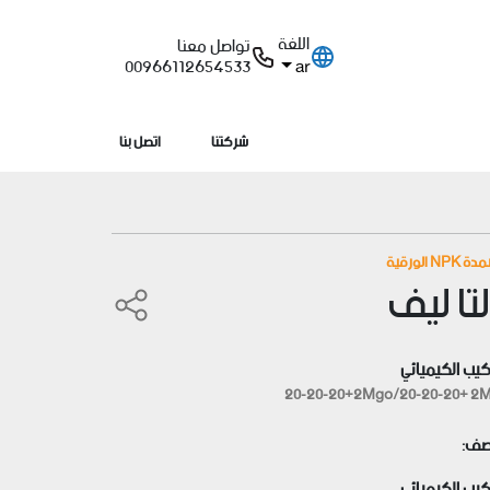
اللغة
تواصل معنا
ar
00966112654533
شركتنا
اتصل بنا
NPK الورقية
تا ليف
كيب الكيميائي
20-20-20+2Mgo/20-20-20+ 2
صف:
كيب الكيميائي