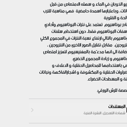
ع الذوبان في الماء و سهله الامتصاص من قبل
باتات، وباعتبارها اسمدة حامضية فهي مناسبة للترب
لحة و القلوية
در بوتاسيوم تعتمد على نترات البوتاسيوم وأحادي
فات البوتاسيوم فقط، دون استخدام سلفات
تاسيوم بالتالي ارتفاع نسبة النترات في المجموع الكلي
تروجين، مقابل تقليل الصور الأخرى من النتروجين ،
اضافة الى انها مدعّمة بالمغنيسيوم لتعزيز امتصاص
وتاسيوم و زيادة المجموع الخضري.
ى باستخدامها للمحاصيل الحقلية و الاعلاف و
ضراوات الحقلية و المكشوفة و اشجارالفاكهة ونباتات
ينة و المسطحات الخضراء.
صة للرش الورقي.
المستندات
شهادة التسجيل، النشرة الفنية