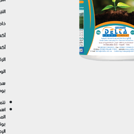
Previous
النيتروج
خامس
أكسي
أكسي
الرق
الو
سما
بود
تتمي
اسم
المص
بوت
الإم