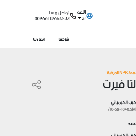
اللغة
تواصل معنا
ar
00966112654533
شركتنا
اتصل بنا
NPK المركبة
تا فيرت
كيب الكيميائي
10-52-10+0.5M
صف:
ركيب الكيميائي