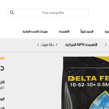
عية
البذور قريباً
الأسمدة
مبيدات الصحه العامة
الأسمدة NPK المركبة
دلتا فيرت
الأسمدة 
دل
التر
gO/
الو
الت