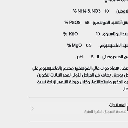
يتروجين
NH4 & NO3 10 %
س أكسيد الفوسفور
P2O5 52 %
يد البوتاسيوم
K2O 10 %
يد الماغنيسيوم
0.5 %
MgO
قم الهيدروجيني الـ
5
pH
صف :
سماد ذواب عالي الفوسفور مدعم بالماغنيسيوم على
 بودرة ، يضاف في المراحل الأولى لعمر النباتات لتكوين
و الجذور واستطالتها، وخلال مرحلة التزهير لزيادة نسبة
هار.
المستندات
شهادة التسجيل، النشرة الفنية