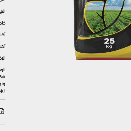
Previous
الن
خام
أكس
أكس
الر
الو
شكل
ونم
الاز