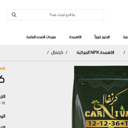
عية
البذور قريباً
الأسمدة
مبيدات الصحه العامة
الأسمدة NPK المركبة
كرنفال
الأسمدة 
كر
التر
12 -12 -36 /12-12-36
الو
التر