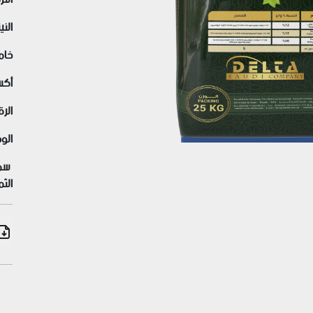
Previous
النيتروج
خامس
أكسي
الرق
الو
سما
الثم