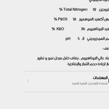
ين Total Nitrogen 12 %
 أكسيد الفوسفور P2O5 12 %
د البوتاسيوم K2O 36 %
م الهيدروجيني الـ pH 5
صف :
د عالي البوتاسيوم ، يضاف خلال مرحل نمو و تطور
ار
لزيادة حجم الثمار والإنتاجية
المستندات
شهادة التسجيل، النشرة الفنية