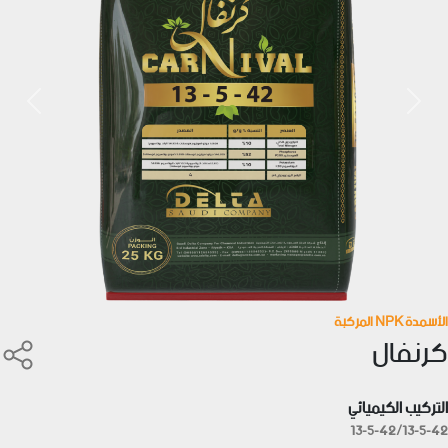
vious
Next
الأسمدة NPK المركبة
كرنفال
التركيب الكيميائي
13-5-42/13-5-42